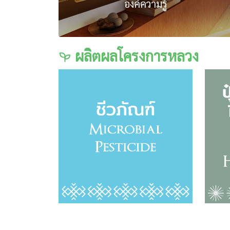
องค์ความรู้
อ่านทั้งหมด
ผลิตผลโครงการหลวง