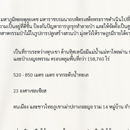
 มหาภูมิพลอดุลยเดช มหาราชบรมนาถบพิตรเสด็จพระราชดำเนินไปที่ต
เป็นอยู่ที่ดีขึ้น ป้องกันปัญหาการบุกรุกทำลายป่า และให้จัดตั้งเป
สาหกรรมป่าไม้ในรูปการปลูกสร้างสวนป่า มุ่งหวังให้ราษฎรมีรายได้จาก
เป็นที่ราบระหว่างหุบเขา ด้านทิศเหนือมีแม่น้ำแม่ทาไหลผ่าน ทา
และป่าเบญจพรรณ ครอบคลุมพื้นที่กว่า 158,760 ไร่
520 - 850 เมตร เมตร จากระดับน้ำทะเล
23 องศาเซลเซียส
คนเมือง และชาวไทยภูเขาเผ่าปกาเกอะญอ รวม 14 หมู่บ้าน 