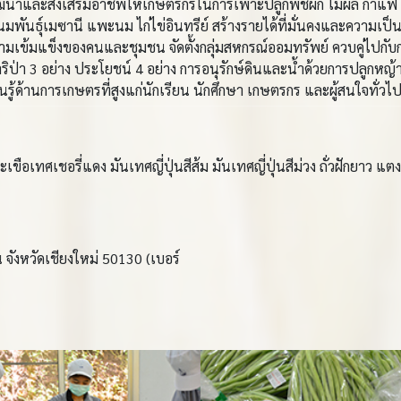
พัฒนาและส่งเสริมอาชีพให้เกษตรกรในการเพาะปลูกพืชผัก ไม้ผล กาแ
นมพันธุ์เมซานี แพะนม ไก่ไข่อินทรีย์ สร้างรายได้ที่มั่นคงและความเป็น
เข้มแข็งของคนและชุมชน จัดตั้งกลุ่มสหกรณ์ออมทรัพย์ ควบคู่ไปกับก
่า 3 อย่าง ประโยชน์ 4 อย่าง การอนุรักษ์ดินและน้ำด้วยการปลูกหญ
ู้ด้านการเกษตรที่สูงแก่นักเรียน นักศึกษา เกษตรกร และผู้สนใจทั่วไ
 มะเขือเทศเชอรี่แดง มันเทศญี่ปุ่นสีส้ม มันเทศญี่ปุ่นสีม่วง ถั่วฝักยาว 
 จังหวัดเชียงใหม่ 50130 (เบอร์