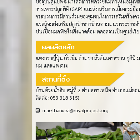
ปัจจุบันศูนย์พัฒนาโครงการหลวงฃแม่ทาเหนือมุ่ง
การเพาะปลูกที่ดี (GAP) และส่งเสริมการเลี้ยงกระบือ
กระบวนการมีส่วนร่วมของชุมชนในการเสริมสร้างความ
แวดล้อมส่งเสริมปลูกป่าชาวบ้านตามแนวพระราชดำริป
ปนเปื้อนมลพิษในสิ่งแวดล้อม ตลอดจนเป็นศูนย์เรียนร
ผลผลิตหลัก
แตงกวาญี่ปุ่น ถั่วเข็ม ถั่วแขก ถั่วลันเตาหวาน ซูกินี
นม และแพะนม
สถานที่ตั้ง
บ้านห้วยน้ำดิบ หมู่ที่ 2 ตำบลทาเหนือ อำเภอแม่ออน
ติดต่อ: 053 318 315)
maethanuea@royalproject.org