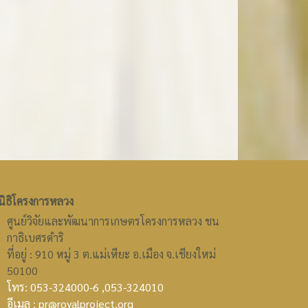
นิธิโครงการหลวง
ศูนย์วิจัยและพัฒนาการเกษตรโครงการหลวง ชน
กาธิเบศรดำริ
ที่อยู่ : 910 หมู่ 3 ต.แม่เหียะ อ.เมือง จ.เชียงใหม่
50100
โทร: 053-324000-6 ,053-324010
อีเมล : pr@royalproject.org